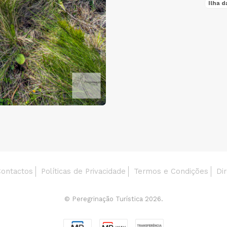
Ilha d
Características
ontactos
Políticas de Privacidade
Termos e Condições
Dir
© Peregrinação Turística 2026.