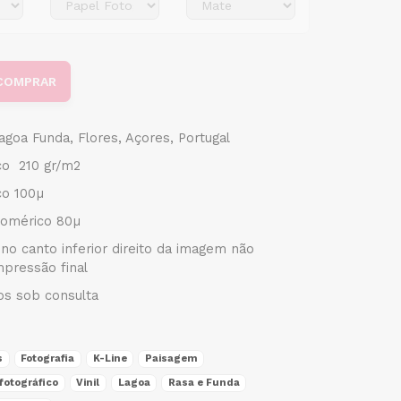
COMPRAR
goa Funda, Flores, Açores, Portugal
ico 210 gr/m2
co 100µ
omérico 80µ
no canto inferior direito da imagem não
mpressão final
s sob consulta
s
Fotografia
K-Line
Paisagem
fotográfico
Vinil
Lagoa
Rasa e Funda