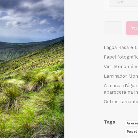
Lagoa Rasa e La
Papel fotográf
Vinil Monoméri
Laminador Mon
A marca d'água 
aparecerá na i
Outros tamanho
Tags
Açore
Papel 