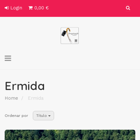
Login
0,00 €
Toggle
navigation
Ermida
Home
Ermida
Ordenar por
Título